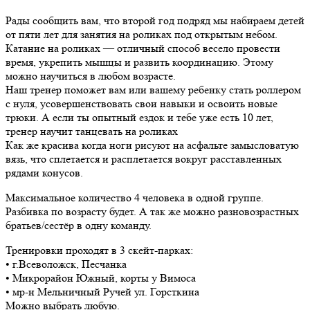
Рады сообщить вам, что второй год подряд мы набираем детей
от пяти лет для занятия на роликах под открытым небом.
Катание на роликах — отличный способ весело провести
время, укрепить мышцы и развить координацию. Этому
можно научиться в любом возрасте.
Наш тренер поможет вам или вашему ребенку стать роллером
с нуля, усовершенствовать свои навыки и освоить новые
трюки. А если ты опытный ездок и тебе уже есть 10 лет,
тренер научит танцевать на роликах
Как же красива когда ноги рисуют на асфальте замысловатую
вязь, что сплетается и расплетается вокруг расставленных
рядами конусов.
Максимальное количество 4 человека в одной группе.
Разбивка по возрасту будет. А так же можно разновозрастных
братьев/сестёр в одну команду.
Тренировки проходят в 3 скейт-парках:
•⁠ ⁠г.Всеволожск, Песчанка
•⁠ ⁠Микрорайон Южный, корты у Вимоса
•⁠ ⁠мр-н Мельничный Ручей ул. Горсткина
Можно выбрать любую.